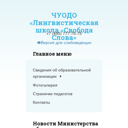
A
фта:
Цветовая схема:
A
A
A
A
A
A
ЧУОДО
«Лингвистическая
школа «Свобода
+7 (495) 777-70-75
Слова»
Версия для слабовидящих
Главное меню
Сведения об образовательной
организации
Фотогалерея
Странички педагогов
Контакты
Новости Министерства